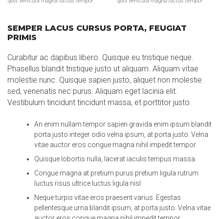
quis vehicula magna luctus tempor
quis vehicula magna luctus tempor
SEMPER LACUS CURSUS PORTA, FEUGIAT
PRIMIS
Curabitur ac dapibus libero. Quisque eu tristique neque.
Phasellus blandit tristique justo ut aliquam. Aliquam vitae
molestie nunc. Quisque sapien justo, aliquet non molestie
sed, venenatis nec purus. Aliquam eget lacinia elit.
Vestibulum tincidunt tincidunt massa, et porttitor justo.
An enim nullam tempor sapien gravida enim ipsum blandit
porta justo integer odio velna ipsum, at porta justo. Velna
vitae auctor eros congue magna nihil impedit tempor
Quisque lobortis nulla, lacerat iaculis tempus massa
Congue magna at pretium purus pretium ligula rutrum
luctus risus ultrice luctus ligula nisl
Neque turpis vitae eros praesent varius. Egestas
pellentesque urna blandit ipsum, at porta justo. Velna vitae
auctor eros congue magna nihil impedit tempor