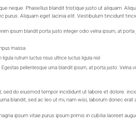
tique neque. Phasellus blandit tristique justo ut aliquam. Al
c purus. Aliquam eget lacinia elit. Vestibulum tincidunt tinci
nim ipsum blandit porta justo integer odio velna ipsum, at port
 tempus massa
ula rutrum luctus risus ultrice luctus ligula nisl
. Egestas pellentesque urna blandit ipsum, at porta justo. Velna 
, sed do eiusmod tempor incididunt ut labore et dolore. incid
urna blandit, sed ac leo ut mi, nam wisi, laborum donec erat
gna ipsum vitae purus ipsum primis in cubilia laoreet augu