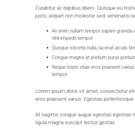
Curabitur ac dapibus libero. Quisque eu tris
justo, aliquet non molestie sed, venenatis ne
An enim nullam tempor sapien gravida e
nihil impedit tempor
Quisque lobortis nulla, lacerat iaculis
Congue magna at pretium purus pretium lig
Neque turpis vitae eros praesent varius
tempor
Lorem ipsum dolor sit amet, consectetur elit
eros praesent varius. Egestas pellentesque 
At sagittis congue augue egestas egestas ma
ligula magna suscipit lectus gestas