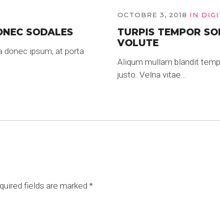
OCTOBRE 3, 2018
IN
DIG
ONEC SODALES
TURPIS TEMPOR SO
VOLUTE
a donec ipsum, at porta
Aliqum mullam blandit tempo
justo. Velna vitae...
uired fields are marked
*