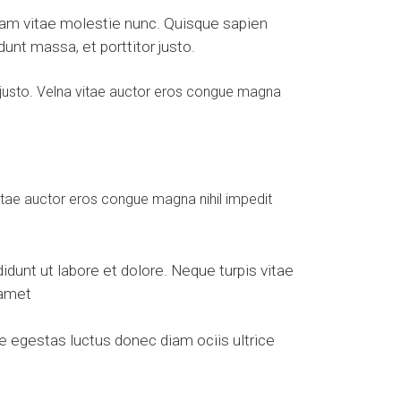
iquam vitae molestie nunc. Quisque sapien
dunt massa, et porttitor justo.
a justo. Velna vitae auctor eros congue magna
vitae auctor eros congue magna nihil impedit
idunt ut labore et dolore. Neque turpis vitae
 amet
e egestas luctus donec diam ociis ultrice