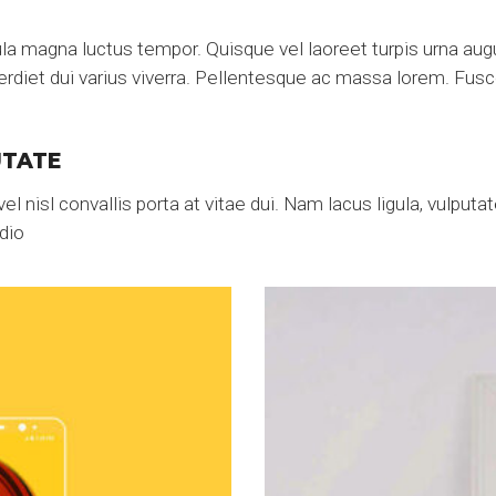
ula magna luctus tempor. Quisque vel laoreet turpis urna aug
erdiet dui varius viverra. Pellentesque ac massa lorem. Fus
UTATE
el nisl convallis porta at vitae dui. Nam lacus ligula, vulput
dio