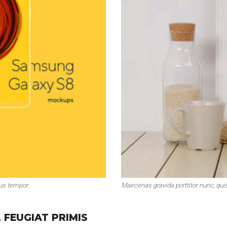
tus tempor
Maecenas gravida porttitor nunc, qu
 FEUGIAT PRIMIS