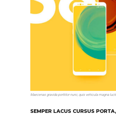
Maecenas gravida porttitor nunc, quis vehicula magna luc
SEMPER LACUS CURSUS PORTA,