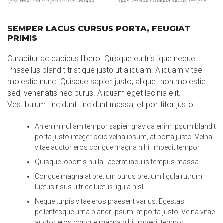
quis vehicula magna luctus tempor
quis vehicula magna luctus tempor
SEMPER LACUS CURSUS PORTA, FEUGIAT
PRIMIS
Curabitur ac dapibus libero. Quisque eu tristique neque.
Phasellus blandit tristique justo ut aliquam. Aliquam vitae
molestie nunc. Quisque sapien justo, aliquet non molestie
sed, venenatis nec purus. Aliquam eget lacinia elit.
Vestibulum tincidunt tincidunt massa, et porttitor justo.
An enim nullam tempor sapien gravida enim ipsum blandit
porta justo integer odio velna ipsum, at porta justo. Velna
vitae auctor eros congue magna nihil impedit tempor
Quisque lobortis nulla, lacerat iaculis tempus massa
Congue magna at pretium purus pretium ligula rutrum
luctus risus ultrice luctus ligula nisl
Neque turpis vitae eros praesent varius. Egestas
pellentesque urna blandit ipsum, at porta justo. Velna vitae
auctor eros congue magna nihil impedit tempor