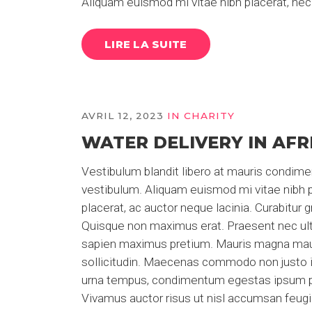
Aliquam euismod mi vitae nibh placerat, nec 
LIRE LA SUITE
AVRIL 12, 2023
IN
CHARITY
WATER DELIVERY IN AFR
Vestibulum blandit libero at mauris condim
vestibulum. Aliquam euismod mi vitae nibh pl
placerat, ac auctor neque lacinia. Curabitur g
Quisque non maximus erat. Praesent nec ultri
sapien maximus pretium. Mauris magna mauris
sollicitudin. Maecenas commodo non justo in
urna tempus, condimentum egestas ipsum pr
Vivamus auctor risus ut nisl accumsan feugiat