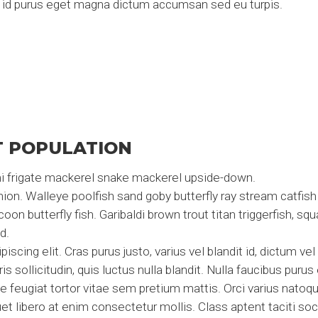
 id purus eget magna dictum accumsan sed eu turpis.
T POPULATION
i frigate mackerel snake mackerel upside-down.
ion. Walleye poolfish sand goby butterfly ray stream catfish 
on butterfly fish. Garibaldi brown trout titan triggerfish, s
d.
cing elit. Cras purus justo, varius vel blandit id, dictum vel
ollicitudin, quis luctus nulla blandit. Nulla faucibus purus
se feugiat tortor vitae sem pretium mattis. Orci varius natoq
et libero at enim consectetur mollis. Class aptent taciti soc