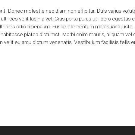
t. Donec molestie nec diam non efficitur. Duis varius volutpat
ltrices velit lacinia vel. Cras porta purus ut libero egestas
 ultricies odio bibendum. Fusce elementum malesuada justo, 
ac habitasse platea dictumst. Morbi enim mauris, aliquam ve
n velit eu arcu dictum venenatis. Vestibulum facilisis felis