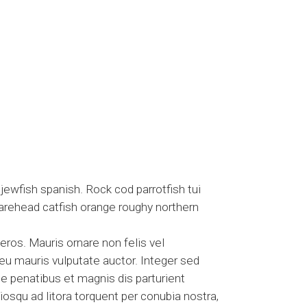
jewfish spanish. Rock cod parrotfish tui
quarehead catfish orange roughy northern
 eros. Mauris ornare non felis vel
 eu mauris vulputate auctor. Integer sed
ue penatibus et magnis dis parturient
iosqu ad litora torquent per conubia nostra,