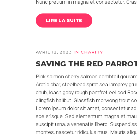
Nunc pretium in magna et consectetur. Cras
LIRE LA SUITE
AVRIL 12, 2023
IN
CHARITY
SAVING THE RED PARRO
Pink salmon cherry salmon combtail gouram
Arctic char, steelhead sprat sea lamprey grun
chub, loach goby rough pomfret eel cod Racco
clingfish halibut. Glassfish morwong trout co
Lorem ipsum dolor sit amet, consectetur adipis
scelerisque. Sed elementum magna et mauris s
suscipit urna, a venenatis libero. Suspendis
montes, nascetur ridiculus mus. Mauris aliqu