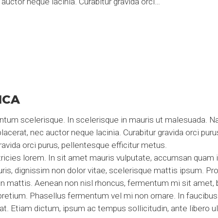
auctor neque lacinia. Curabitur gravida orci…
ICA
entum scelerisque. In scelerisque in mauris ut malesuada. 
acerat, nec auctor neque lacinia. Curabitur gravida orci puru
ravida orci purus, pellentesque efficitur metus.
cies lorem. In sit amet mauris vulputate, accumsan quam in, 
, dignissim non dolor vitae, scelerisque mattis ipsum. Pro
 mattis. Aenean non nisl rhoncus, fermentum mi sit amet, b
etium. Phasellus fermentum vel mi non ornare. In faucibu
. Etiam dictum, ipsum ac tempus sollicitudin, ante libero ultr