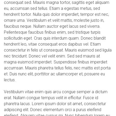
consequat sed. Mauris magna tortor, sagittis eget aliquam
eu, accumsan sed tellus. Etiam a egestas metus, sed
hendrerit tortor. Nulla quis dolor imperdiet, tempor est nec,
ornare urna. Vestibulum et velit mattis, molestie justo in,
faucibus neque. Nullam auctor eget lacus sed viverra.
Pellentesque faucibus finibus enim, sed tristique turpis
sollicitudin eget. Cras quis interdum quam. Donec blandit
hendrerit leo, vitae consequat eros dapibus vel. Etiam
consectetur in felis ut consequat. Mauris euismod sed ligula
nec tincidunt. Donec vel velit enim. Sed sed mauris at
magna euismod imperdiet. Suspendisse finibus imperdiet
accumsan. Mauris pharetra tellus felis, nec mattis est porta
et. Duis nunc elit, porttitor ac ullamcorper et, posuere eu
lectus.
Vestibulum vitae enim quis arcu congue semper a dictum
erat. Nullam congue tempus velit in efficitur. Fusce id
pharetra lacus. Lorem ipsum dolor sit amet, consectetur
adipiscing elit. Donec elementum orci a purus eleifend
eleifend. Aliquam vitae cursus mi. Nunc bibendum lorem eu