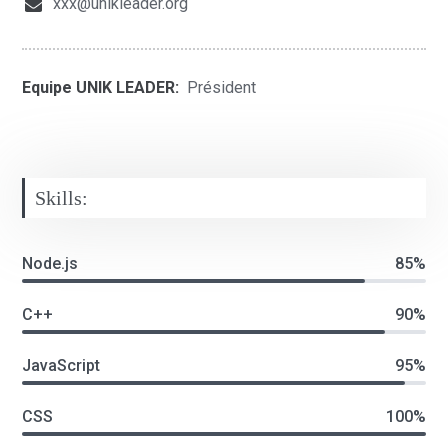
xxx@unikleader.org
Equipe UNIK LEADER:
Président
Skills:
Node.js
85%
C++
90%
JavaScript
95%
CSS
100%