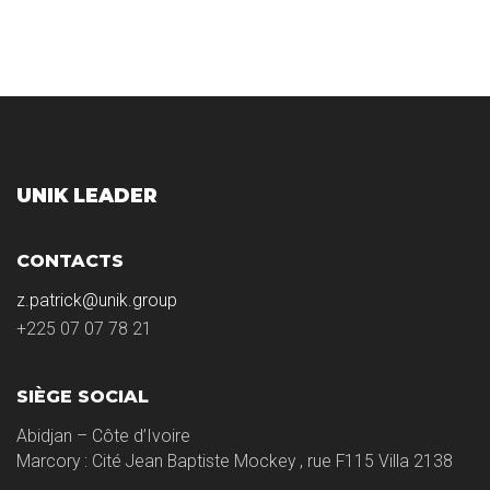
UNIK LEADER
CONTACTS
z.patrick@unik.group
+225 07 07 78 21
SIÈGE SOCIAL
Abidjan – Côte d’Ivoire
Marcory : Cité Jean Baptiste Mockey , rue F115 Villa 2138