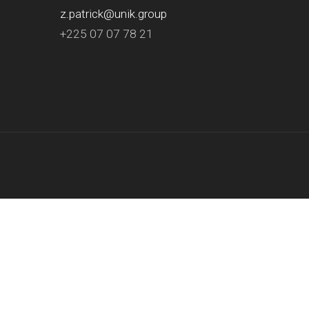
z.patrick@unik.group
+225 07 07 78 21
.