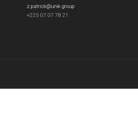
z.patrick@unik.group
+225 07 07 78 21
.