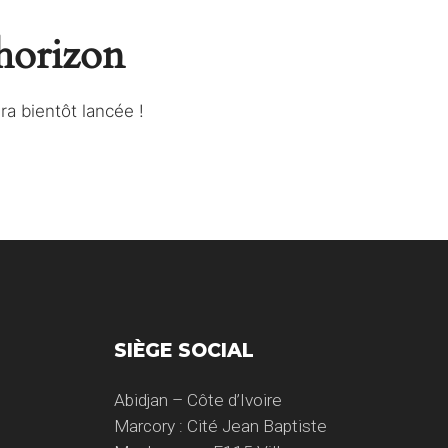
’horizon
a bientôt lancée !
SIÈGE SOCIAL
Abidjan – Côte d’Ivoire
Marcory : Cité Jean Baptiste