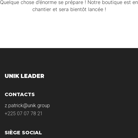
Quelque chose d’énorme se prépare ! Notre boutique est en
chantier et sera bientôt lancée !
UNIK LEADER
CONTACTS
z.patrick@unik.group
+225 07 07 78 21
SIÈGE SOCIAL