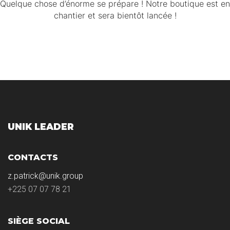
Quelque chose d’énorme se prépare ! Notre boutique est en
chantier et sera bientôt lancée !
UNIK LEADER
CONTACTS
z.patrick@unik.group
+225 07 07 78 21
SIÈGE SOCIAL